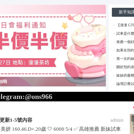
*活動*+賴*加賴*找小姐*Line*TG*telegram*約泡*定點*樓鳳*按
索
新手知
【潼潼 G
試車是什麼
推薦一個好用
如果在預
第一次約
關於預約添
妹妹的服
開始啦
論壇註冊以
gram:@ons966
薦更新1-5號內容
admin
妍 160.46.D+.20歲 🤍 6000 5/4 ✅ 高雄推薦 新妹試車