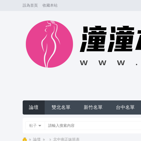
設為首頁
收藏本站
論壇
雙北名單
新竹名單
台中名單
帖子
»
論壇
»
›
北中南正妹班表