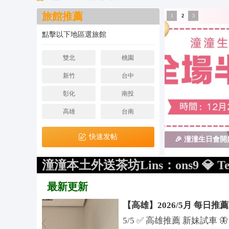
台
旅館推薦
1
2
3
灣
點擊以下地區選旅館
潼
潼
雙北
桃園
外
新竹
台中
送
彰化
南投
茶
高雄
台南
坊
+
快速发帖
🎉 潼潼生日會
L
in
活動
潼潼本土外送茶坊Lins：ons9 💎 Tele
e:
1
2
最新更新
o
【高雄】2026/5月 每日推
n
s
5/5 ✅ 高雄推薦 新妹試車 🦋 美