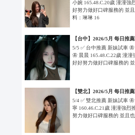
小婉 165.48.C.20歲
9
好努力做好口碑服務的 並且也
+
料：琳琳 16
年終包夜超值
T
el
1框架
感恩回饋
e
【台中】2026/5月 每日推
活動
gr
5/5 ✅ 台中推薦 新妹試車 🦋 小
1
2
3
4
5
🦋 晨晨 165.48.C.
a
好好努力做好口碑服務的 並且
m
:
@
o
【雙北】2026/5月 每日推
n
5/4 ✅ 雙北推薦 新妹試車 🦋 小
宅男殺手·cospl
寧 160.46.C.21歲 
s
努力做好口碑服務的 並且也是
9
6
6