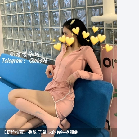
【新竹推薦】美腿 子希 夾的你神魂顛倒