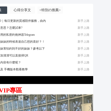
摩*舒壓*外送茶*喝茶*茶坊*小姐*妹妹*約會*無套*個工*魚*漁汛*魚訊*賴*服務*內容*出差
識
心得分享文
<特別の推薦>
TO｜每日更新的質感陪伴服務，由內
新手上路
意思？怎麼試車?
新手上路
的私密約炮神器Telegram
新手上路
約妹妹的時候表達自己想的喜好？！
新手上路
妹妹害怕約到不好的妹妹？參考以下
新手上路
加潼潼可以直接掃QR
新手上路
務內容有什麼呢？
新手上路
及 手機版本觀看教學
新手上路
VIP專區
1
2
3
4
5
6