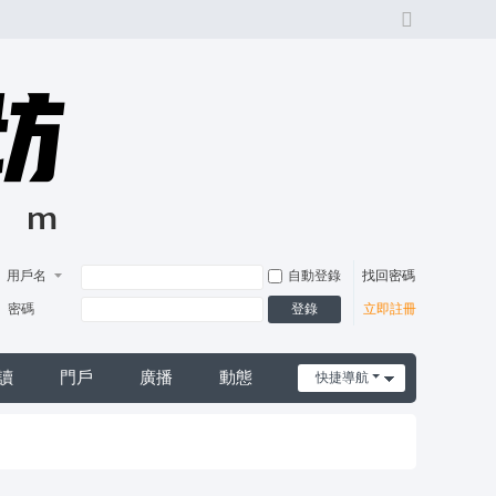
切
換
風
格
用戶名
自動登錄
找回密碼
登錄
密碼
立即註冊
讀
門戶
廣播
動態
快捷導航
日誌