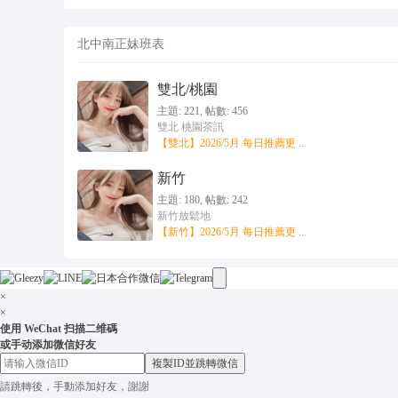
北中南正妹班表
雙北/桃園
主題: 221
,
帖數: 456
雙北 桃園茶訊
【雙北】2026/5月 每日推薦更 ...
新竹
主題: 180
,
帖數: 242
新竹放鬆地
【新竹】2026/5月 每日推薦更 ...
×
×
使用 WeChat 扫描二维碼
或手动添加微信好友
複製ID並跳轉微信
請跳轉後，手動添加好友，謝謝