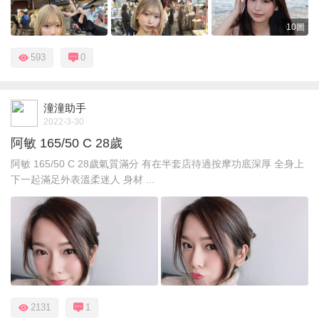
10圖
593
0
潼潼助手
2022-3-30
阿敏 165/50 C 28歲
阿敏 165/50 C 28歲氣質滿分 有在半套店待過按摩功底深厚 全身上
下一起滿足外表溫柔迷人 身材 ...
2131
1