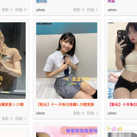
號內容
內容
喜歡: 0 回復:
0
admin
喜歡: 0 回復:
1
admin
更新 1-23號
【彰化】十一月每日推薦1-29號更新
【彰化】十月每日推
admin
喜歡: 0 回復:
2
admin
喜歡: 0 回復:
1