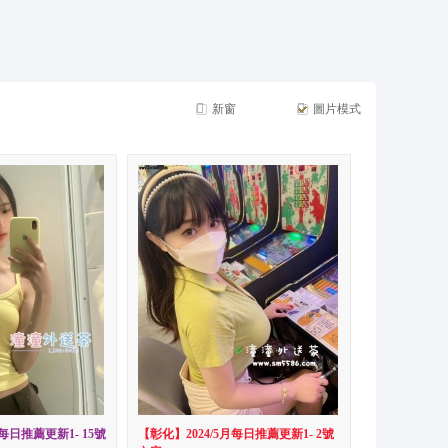
摩*舒壓*外送茶*喝茶*茶坊*小姐*妹妹*約會*無套*個工*魚*漁汛*魚訊*賴*服務*內容*出差
新窗
圖片模式
月每日推薦更新1- 15號
【彰化】2024/5月每日推薦更新1- 2號