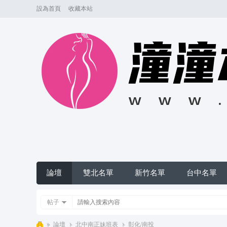
設為首頁
收藏本站
論壇
雙北名單
新竹名單
台中名單
帖子
»
論壇
›
北中南正妹班表
›
彰化/南投