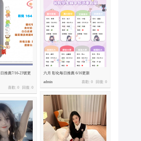
日推薦7/16-23號更
六月 彰化每日推薦 6/16更新
admin
喜歡: 0 回復:
0
喜歡: 0 回復:
0