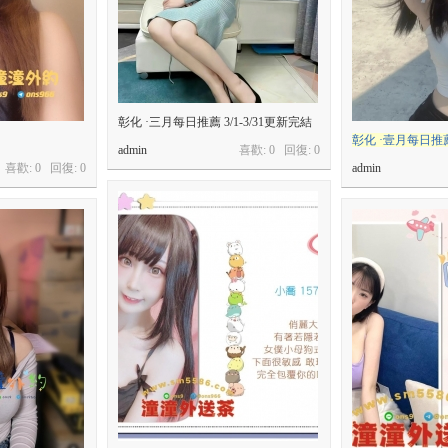
彰化 ·三月每日推薦 3/1-3/31更新完結
彰化 ·壹月每日推薦 
admin
喜歡: 0 回復:
0
喜歡: 0 回復:
0
admin