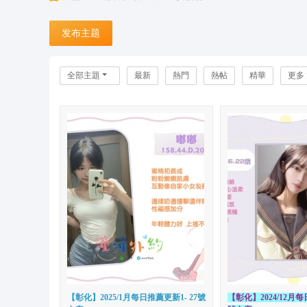
台
发布主题
灣
潼
潼
全部主題
最新
熱門
熱帖
精華
更多
外
送
茶
坊
+
L
in
e:
o
n
s
【彰化】2025/1月每日推薦更新1- 27號
【彰化】2024/12月每