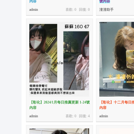
內容
號內容
9
admin
喜歡: 0 回復:
0
潼潼助手
+
T
el
e
gr
a
m
:
@
o
n
【彰化】2024/1月每日推薦更新 1-24號
【彰化】十二月每日推薦
s
內容
內容
9
admin
喜歡: 0 回復:
4
admin
6
6