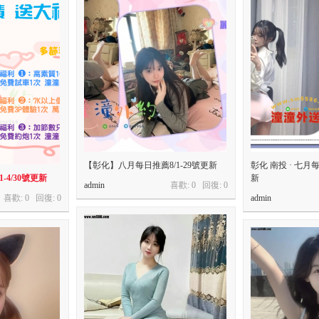
【彰化】八月每日推薦8/1-29號更新
彰化 南投 · 七月每
-4/30號更新
新
admin
喜歡: 0 回復:
0
喜歡: 0 回復:
0
admin