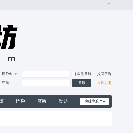
切
換
風
格
用戶名
自動登錄
找回密碼
登錄
密碼
立即註冊
讀
門戶
廣播
動態
快捷導航
日誌