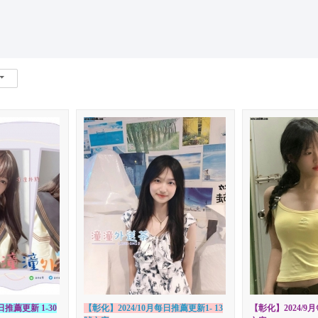
*活動*+賴*加賴*找小姐*Line*TG*telegram*約泡*定點*樓鳳*按
索
日推薦更新 1-30
【彰化】2024/10月每日推薦更新1- 13
【彰化】2024/9