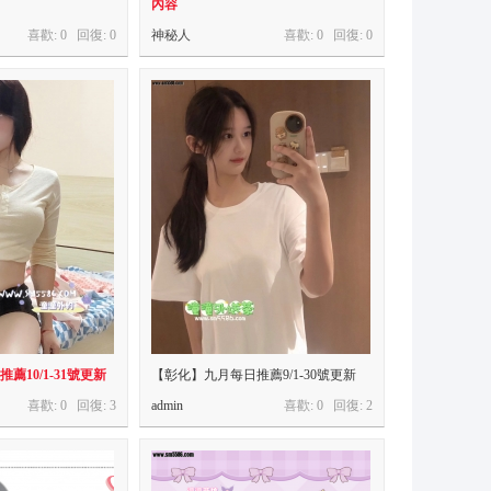
內容
喜歡: 0 回復:
0
神秘人
喜歡: 0 回復:
0
薦10/1-31號更新
【彰化】九月每日推薦9/1-30號更新
喜歡: 0 回復:
3
admin
喜歡: 0 回復:
2