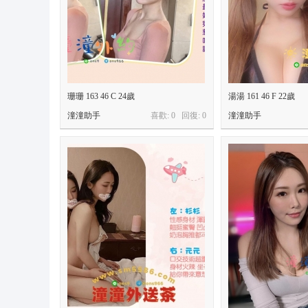
珊珊 163 46 C 24歲
湯湯 161 46 F 22歲
潼潼助手
喜歡: 0 回復:
0
潼潼助手