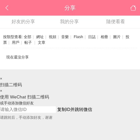
分享
好友的分享
我的分享
隨便看看
按類型查看:
全部
|
網址
|
視頻
|
音樂
|
Flash
|
日誌
|
相冊
|
圖片
|
投
票
|
用戶
|
帖子
|
文章
現在還沒分享
×
扫描二维码
×
使用 WeChat 扫描二维码
或手动添加微信好友
复制ID并跳转微信
请跳转后，手动添加好友，谢谢