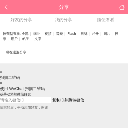
分享
好友的分享
我的分享
隨便看看
按類型查看:
全部
|
網址
|
視頻
|
音樂
|
Flash
|
日誌
|
相冊
|
圖片
|
投
票
|
用戶
|
帖子
|
文章
現在還沒分享
×
扫描二维码
×
使用 WeChat 扫描二维码
或手动添加微信好友
复制ID并跳转微信
请跳转后，手动添加好友，谢谢