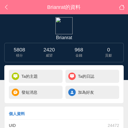
Brianrat的資料
Brianrat
5808
2420
968
0
積分
威望
金錢
貢獻
Ta的主題
Ta的日誌
發短消息
加為好友
個人資料
UID
24472