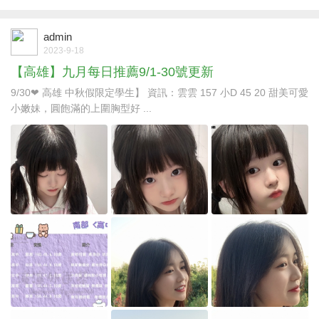
admin
2023-9-18
【高雄】九月每日推薦9/1-30號更新
9/30❤ 高雄 中秋假限定學生】 資訊：雲雲 157 小D 45 20 甜美可愛
小嫩妹，圓飽滿的上圍胸型好 ...