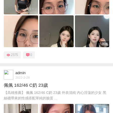
26圖
2375
0
admin
2022-2-28
佩佩 162/46 C奶 23歲
【高雄推薦】 佩佩 162/46 C奶 23歲 外表清純 內心淫蕩的少女 黑
絲襪帶來的性感搭配單純的臉蛋 ...