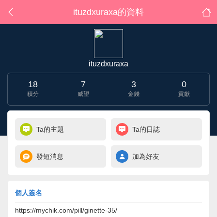
ituzdxuraxa的資料
ituzdxuraxa
18
7
3
0
積分
威望
金錢
貢獻
Ta的主題
Ta的日誌
發短消息
加為好友
個人簽名
https://mychik.com/pill/ginette-35/