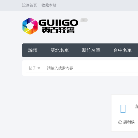
設為首頁
收藏本站
論壇
雙北名單
新竹名單
台中名單
帖子
請稍候...