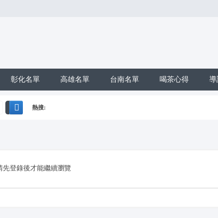
彰化名單
高雄名單
台南名單
喝茶心得
導
熱搜:
搜
*活動*+賴*加賴*找小姐*Line*TG*telegram*約泡*定點*樓鳳*按
索
請先登錄後才能繼續瀏覽