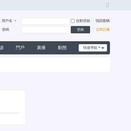
切
換
風
用戶名
自動登錄
找回密碼
格
登錄
密碼
立即註冊
讀
門戶
廣播
動態
快捷導航
日誌
摩*舒壓*外送茶*喝茶*茶坊*小姐*妹妹*約會*無套*個工*魚*漁汛*魚訊*賴*服務*內容*出差