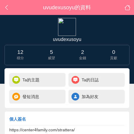
uvudexusoyu的資料
uvudexusoyu
12
5
2
0
積分
威望
金錢
貢獻
Ta的主題
Ta的日誌
發短消息
加為好友
個人簽名
https://center4family.com/strattera/