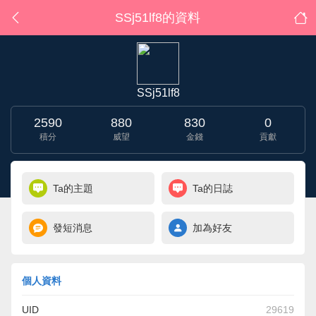
SSj51lf8的資料
SSj51lf8
2590
880
830
0
積分
威望
金錢
貢獻
Ta的主題
Ta的日誌
發短消息
加為好友
個人資料
UID
29619