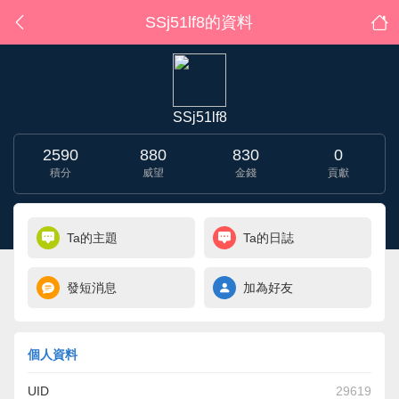
SSj51lf8的資料
SSj51lf8
2590
880
830
0
積分
威望
金錢
貢獻
Ta的主題
Ta的日誌
發短消息
加為好友
個人資料
UID
29619