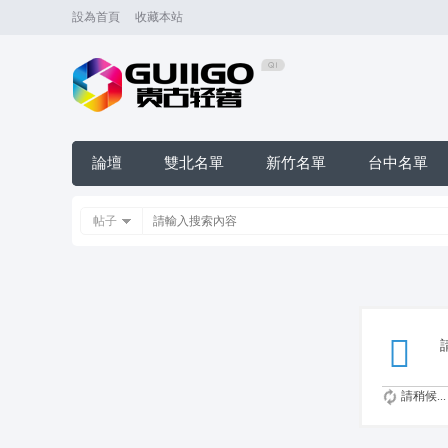
設為首頁
收藏本站
論壇
雙北名單
新竹名單
台中名單
帖子
請稍候...