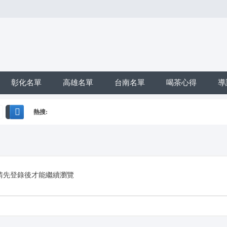
彰化名單
高雄名單
台南名單
喝茶心得
導
熱搜:
搜
*活動*+賴*加賴*找小姐*Line*TG*telegram*約泡*定點*樓鳳*按
索
請先登錄後才能繼續瀏覽