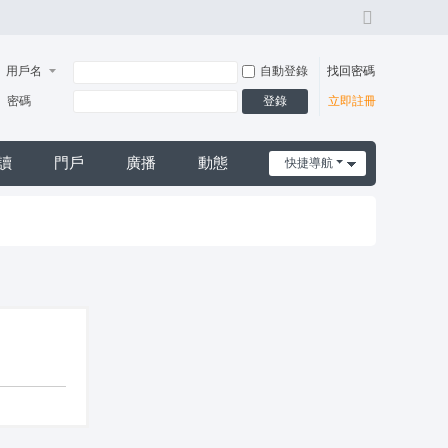
切
換
風
用戶名
自動登錄
找回密碼
格
登錄
密碼
立即註冊
讀
門戶
廣播
動態
快捷導航
日誌
摩*舒壓*外送茶*喝茶*茶坊*小姐*妹妹*約會*無套*個工*魚*漁汛*魚訊*賴*服務*內容*出差