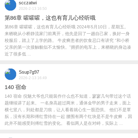
scczatwi
2026-2-13 16:50
第86章 嚯嚯嚯，这也有育儿心经听哦
第86章 嚯嚯嚯，这也有育儿心经听哦 2024年5月10日，星期五。
来栖晓从小桥静流家门前离开，他先是回了一趟自己家，换好一身
校服后，踏上了上学的路。 牛皮癣患者的饮食忌口有讲究 “和小桥
父亲的第一次接触貌似不太愉快。”拥挤的电车上，来栖晓的身边凑
近了很多低 ...
Ssup7g97
2026-2-13 16:49
140 宿命
140 宿命 倪魅大爷也只能装作什么也不知道，寥寥几句带过这个话
题继续讲了起来。 一名身高超过两米，通体金甲的男子走来，面上
横七竖八，到处都是刀痕，让人看着就心生一股恐惧。 他们不是覃
朊，没有长期和傅红雪待在一起 腰围有两个红块是不是牛皮癣 ，因
此并不能感受到傅红雪的变化。 看似两人是在对峙，实际上 ...