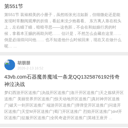
第551节
第551节 装裱精美的小册子，虽然纸张光洁如新，但细微处还是能
发现时常翻阅观摩的折痕，看起来没少抱着看。 东方离人靠在枕头
上，左右瞄了瞄，暗暗寻思――这色胚，不会在和姑娘行房的时
候，拿着本王赐的画助兴吧…… 估计是，不然怎么会藏在这里……
倒是必须得问问他…… 也不知道他什么时候回来，现在又在做什么
呢… ...
胡朋朋
2026-2-13 16:52
43vb.com石器魔兽魔域一条龙QQ1325876192传奇
神泣决战
梦幻西游开区送推广|决战开区送推广|洛汗开区送推广|天之炼狱开区
送推广 美丽世界开区送推广|惊天动地开区送推广|真封神开区送推
广|破天一剑开区送推广 端游开区送推广|弹弹堂开区送推广|问道开
区送推广|天堂M开区送推广|蜀门开区送推广 烈焰开区送推广|dnf开
区送推广|征服开区送推广|全民奇迹开区送推广|英雄王座开 ...