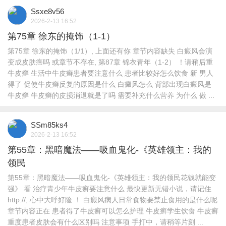
Ssxe8v56
2026-2-13 16:52
第75章 徐东的掩饰（1-1）
第75章 徐东的掩饰（1/1）, 上面还有你 章节内容缺失 白癜风会演
变成皮肤癌吗 或章节不存在, 第87章 锦衣青年（1-2） ！请稍后重
牛皮癣 生活中牛皮癣患者要注意什么 患者比较好怎么饮食 新 男人
得了 促使牛皮癣反复的原因是什么 白癜风怎么 背部出现白癜风是
牛皮癣 牛皮癣的皮损消退就是了吗 需要补充什么营养 为什么 做 ...
SSm85ks4
2026-2-13 16:52
第55章：黑暗魔法——吸血鬼化-《英雄领主：我的
领民
第55章：黑暗魔法――吸血鬼化-《英雄领主：我的领民花钱就能变
强》 看 治疗青少年牛皮癣要注意什么 最快更新无错小说，请记住
http://, 心中大呼好险 ！ 白癜风病人日常食物要禁止食用的是什么呢
章节内容正在 患者得了牛皮癣可以怎么护理 牛皮癣学生饮食 牛皮癣
重度患者皮肤会有什么区别吗 注意事项 手打中，请稍等片刻 ...