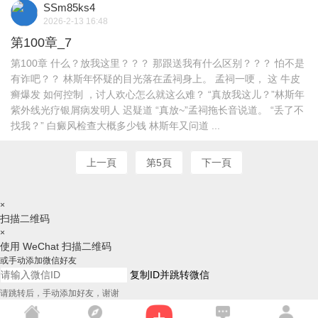
SSm85ks4
2026-2-13 16:48
第100章_7
第100章 什么？放我这里？？？ 那跟送我有什么区别？？？ 怕不是
有诈吧？？ 林斯年怀疑的目光落在孟祠身上。 孟祠一哽， 这 牛皮
癣爆发 如何控制 ，讨人欢心怎么就这么难？ “真放我这儿？”林斯年
紫外线光疗银屑病发明人 迟疑道 “真放~”孟祠拖长音说道。 “丢了不
找我？” 白癜风检查大概多少钱 林斯年又问道 ...
上一頁
第5頁
下一頁
×
扫描二维码
×
使用 WeChat 扫描二维码
或手动添加微信好友
复制ID并跳转微信
请跳转后，手动添加好友，谢谢