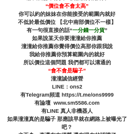
“價位會不會太高”
你可以約的妹妹在你能接受的範圍內就好
不低於最低價位 【北中南部價位不一樣】
有一句很直接的話“
一分錢一分貨
”
如果說某天你要潼潼給你推薦
潼潼給你推薦你覺得價位高那你跟我說
我給你推薦你預算範圍內的就好
所以價位這個問題 我們都可以溝通的
“會不會是騙子”
潼潼誠信經營
LINE：ons2
有Telegram頻道
https://t.me/ons9999
有論壇
www.sm5586.com
有LINE 真人非機器人
如果潼潼真的是騙子 那應該早就在網路上被曝光了
吧？