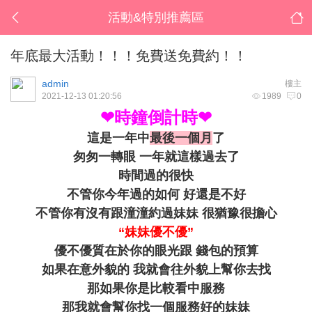
活動&特別推薦區
年底最大活動！！！免費送免費約！！
admin
樓主
2021-12-13 01:20:56
1989
0
❤時鐘倒計時❤
這是一年中
最後一個月
了
匆匆一轉眼 一年就這樣過去了
時間過的很快
不管你今年過的如何 好還是不好
不管你有沒有跟潼潼約過妹妹 很猶豫很擔心
“妹妹優不優”
優不優質在於你的眼光跟 錢包的預算
如果在意外貌的 我就會往外貌上幫你去找
那如果你是比較看中服務
那我就會幫你找一個服務好的妹妹