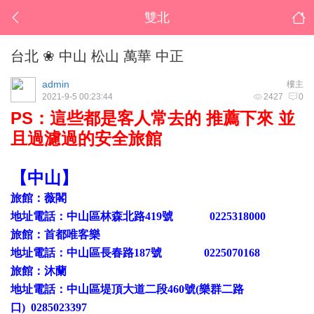
雙北
台北 ❀ 中山 松山 萬華 中正
admin
樓主
2021-9-5 00:23:44
2427
0
PS：這些都是客人常去的 推薦下來 並
且過濾過的安全旅館
【中山】
旅館：薇閣
地址電話：中山區林森北路
419號 0225318000
旅館：首都唯客樂
地址電話：中山區長春路
187號 0225070168
旅館：沐蘭
地址電話：
中山區堤頂大道二段
460號(樂群二路
口) 0285023397