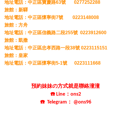
地址電話：中正區寶慶路
63號 0277252288
旅館：新驛
地址電話：中正區懷寧街
7號 0223148008
旅館：方舟
地址電話：中正區信義路二段
255號 0223912600
旅館：凱撒
地址電話：中正區忠孝西路一段
38號 0223115151
旅館：皇家
地址電話：中正區懷寧街
5-1號 0223111668
預約妹妹の方式就是聯絡潼潼
☎️ Line：ons2
☎️ Telegram： @ons96