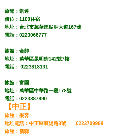
旅館：凱達
價位：1100住宿
地址：台北市萬華區艋胛大道167號
電話：0223066777
旅館：
金帥
地址：
萬華區昆明街
142號7樓
電話： 0223818131
旅館：
富園
地址：
萬華區中華路一段
178
號
電話：0223887890
【中正】
旅館：樂客
地址電話：
中正區襄陽路
8號 0223709988
旅館：新驛