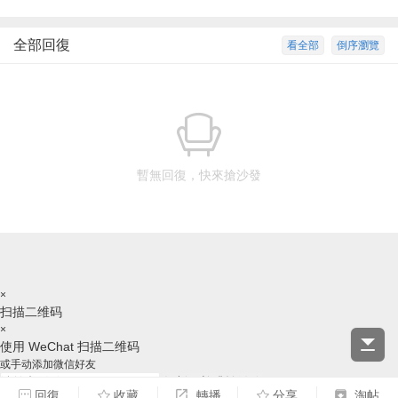
全部回復
看全部
倒序瀏覽
暫無回復，快來搶沙發
×
扫描二维码
×
使用 WeChat 扫描二维码
或手动添加微信好友
复制ID并跳转微信
回復
收藏
轉播
分享
淘帖